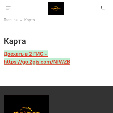
Главная
Карта
Карта
Доехать в 2 ГИС -
https://go.2gis.com/NfWZB