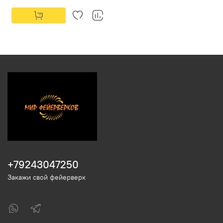
+79243047250
Закажи свой фейерверк