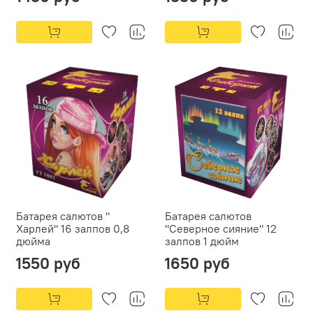
Батарея салютов "
Батарея салютов
Харлей" 16 залпов 0,8
"Северное сияние" 12
дюйма
залпов 1 дюйм
1550 руб
1650 руб