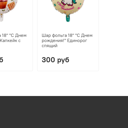
 18" "С Днем
Шар фольга 18" "С Днем
Шар фоль
Капкейк с
рождения!" Единорог
рождения
спящий
бабочкам
б
300 руб
300 р