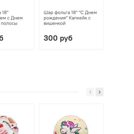
 18"
Шар фольга 18" "С Днем
Шар фоль
ем с Днем
рождения" Капкейк с
рождения
 полосы
вишенкой
спящий
б
300 руб
300 р