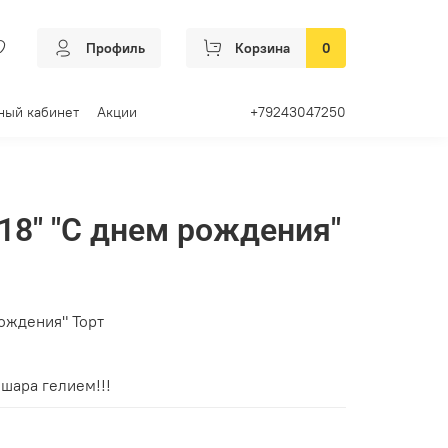
Профиль
Корзина
0
ный кабинет
Акции
+79243047250
18" "С днем рождения"
ождения" Торт
шара гелием!!!