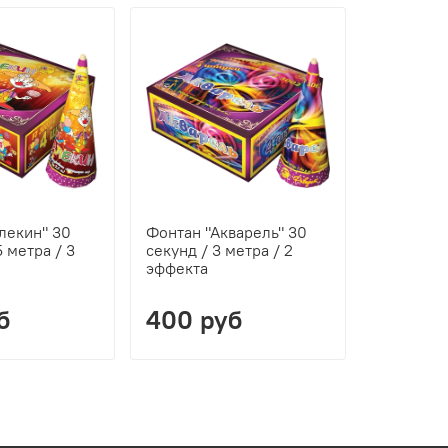
-6%
лекин" 30
Фонтан "Акварель" 30
Фонтан в
5 метра / 3
секунд / 3 метра / 2
"Праздни
эффекта
сек
80 руб
б
400 руб
75 ру