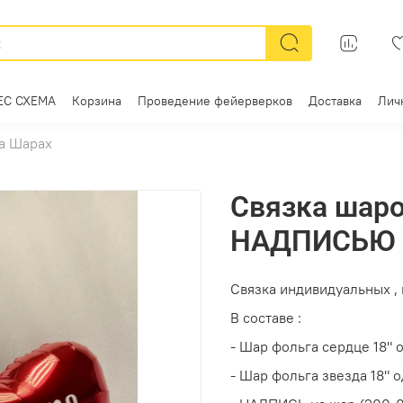
ЕС СХЕМА
Корзина
Проведение фейерверков
Доставка
Лич
а Шарах
Связка шаро
НАДПИСЬЮ
Связка индивидуальных ,
В составе :
- Шар фольга сердце 18" 
- Шар фольга звезда 18" о