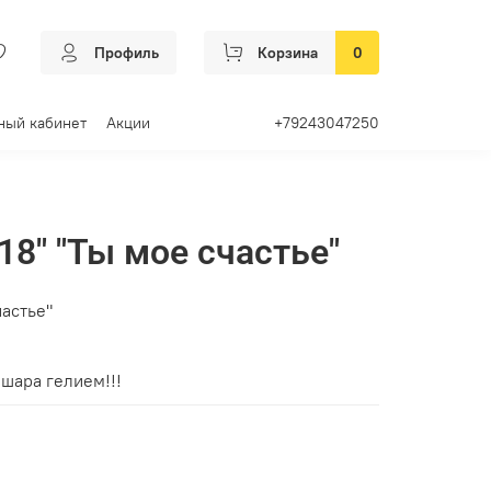
Профиль
Корзина
0
ный кабинет
Акции
+79243047250
18" "Ты мое счастье"
частье"
шара гелием!!!