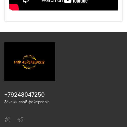
+79243047250
Закажи свой фейерверк